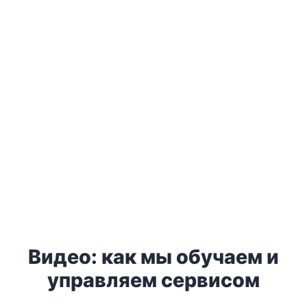
Как встречать гостей с улыбкой и передавать
энергию
Создание атмосферы гостеприимства в зале
Ежедневные мини-практики для стабильного
сервиса
3 900 UAH
Записаться
Видео: как мы обучаем и
управляем сервисом