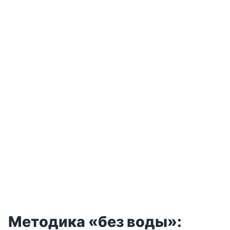
Цитата
«Сервис — это предсказуемая радость
гостя и уверенность команды».
— Ольга Молокина
Методика «без воды»: