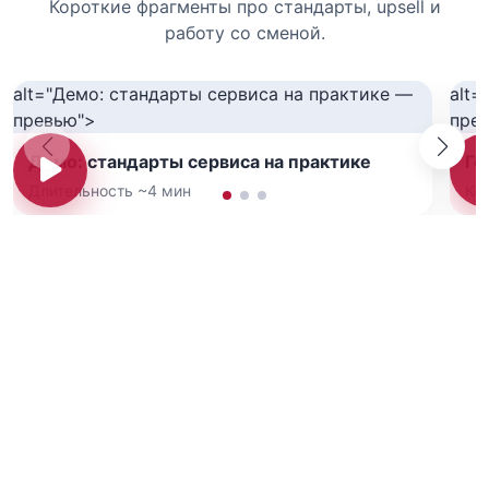
Короткие фрагменты про стандарты, upsell и
работу со сменой.
alt="Демо: стандарты сервиса на практике —
alt=
превью">
пре
Демо: стандарты сервиса на практике
Го
Длительность ~4 мин
Ко