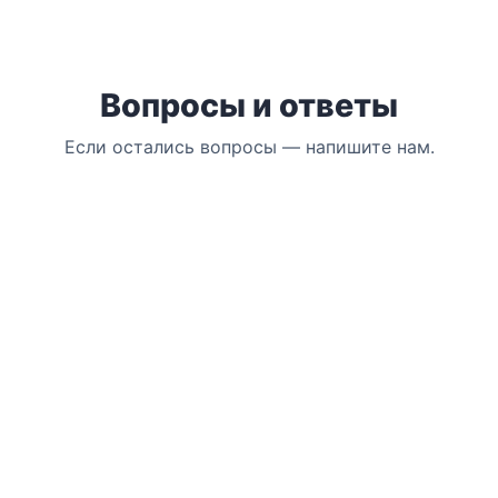
Вопросы и ответы
Если остались вопросы — напишите нам.
Подойдёт ли курс для новичков?
Да. Структура — от базовых стандартов до
продвинутых техник и практических заданий.
Можно ли получить офлайн-обучение в
заведении?
Есть ли сертификат?