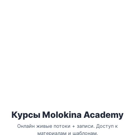
Снижение текучести
Онбординг с наставником: быстрый вход в
профессию с нуля, уверенность на смене и
удержание лучших сотрудников.
Курсы Molokina Academy
Онлайн живые потоки + записи. Доступ к
материалам и шаблонам.